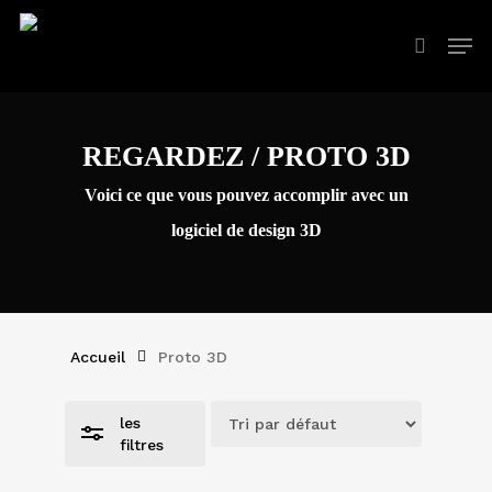
Skip
Men
Reche
to
Close
main
Filters
content
REGARDEZ / PROTO 3D
Voici ce que vous pouvez accomplir avec un
logiciel de design 3D
Accueil
Proto 3D
les
filtres