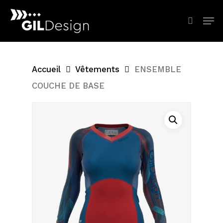
Skip
Men
Reche
to
main
content
Accueil
Vêtements
ENSEMBLE
COUCHE DE BASE